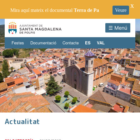
X
Mira aquí mateix el documental
Terra de Pa
Veure
☰ Menú
Festes
Documentació
Contacte
ES
VAL
Actualitat